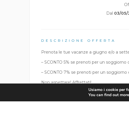
Of
Dal
03/05/
DESCRIZIONE OFFERTA
Prenota le tue vacanze a giugno e/o a set
– SCONTO 5% se prenoti per un soggiorno d
– SCONTO 7% se prenoti per un soggiorno d
Non aspettare! Affrettati!
Usiamo i cookie per fo
You can find out more
(Offerta valida per bilocale, trilocale e attico)