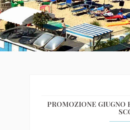
PROMOZIONE GIUGNO E
SC