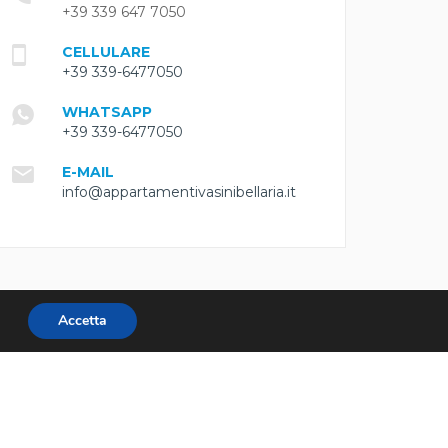
+39 339 647 7050
CELLULARE
+39 339-6477050
WHATSAPP
+39 339-6477050
E-MAIL
info@appartamentivasinibellaria.it
Accetta